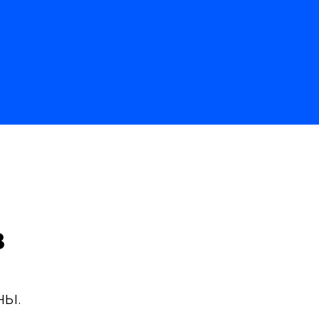
в
ны.