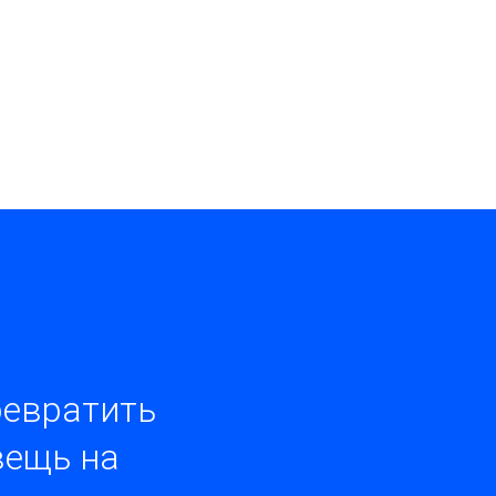
ревратить
вещь на