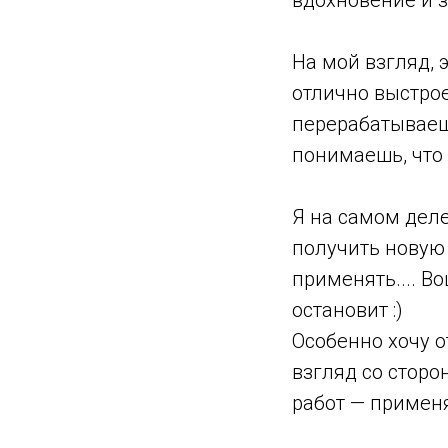
вдохновение и 
На мой взгляд, 
отлично выстро
перерабатываеш
понимаешь, что
Я на самом дел
получить новую 
применять.... В
остановит :)
Особенно хочу о
взгляд со сторо
работ — примен