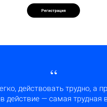
Регистрация
“
егко, действовать трудно, а п
в действие — самая трудная 