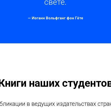
свете.
— Иоганн Вольфганг фон Гёте
Книги наших студенто
бликации в ведущих издательствах стра